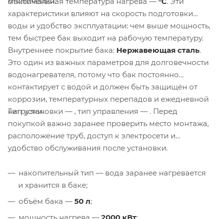
максимальная температура нагрева —
°C
. Эти
отключений.
характеристики влияют на скорость подготовки
воды и удобство эксплуатации: чем выше мощность,
тем быстрее бак выходит на рабочую температуру.
Внутреннее покрытие бака:
Нержавеющая сталь
.
Это один из важных параметров для долговечности
водонагревателя, потому что бак постоянно
контактирует с водой и должен быть защищён от
коррозии, температурных перепадов и ежедневной
Тип установки —
, тип управления —
. Перед
нагрузки.
покупкой важно заранее проверить место монтажа,
расположение труб, доступ к электросети и
удобство обслуживания после установки.
накопительный тип — вода заранее нагревается
и хранится в баке;
объём бака —
50 л
;
мощность нагрева —
2000 кВт
;