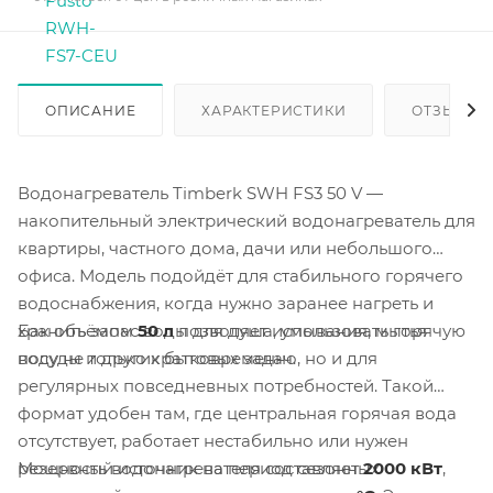
ОПИСАНИЕ
ХАРАКТЕРИСТИКИ
ОТЗЫВЫ
Водонагреватель Timberk SWH FS3 50 V —
накопительный электрический водонагреватель для
квартиры, частного дома, дачи или небольшого
офиса. Модель подойдёт для стабильного горячего
водоснабжения, когда нужно заранее нагреть и
Бак объёмом
50 л
позволяет использовать горячую
хранить запас воды для душа, умывания, мытья
воду не только кратковременно, но и для
посуды и других бытовых задач.
регулярных повседневных потребностей. Такой
формат удобен там, где центральная горячая вода
отсутствует, работает нестабильно или нужен
Мощность водонагревателя составляет
2000 кВт
,
резервный источник на период сезонных