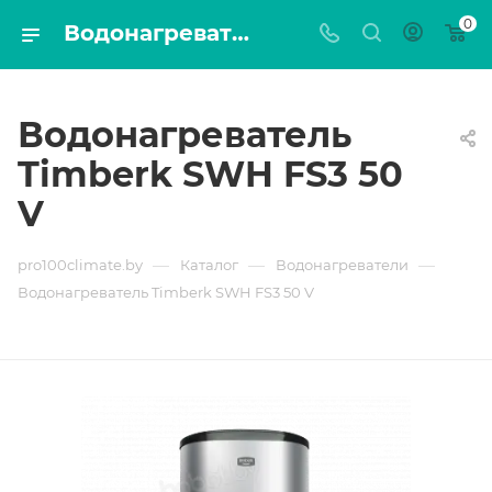
0
Водонагреватель Timberk SWH FS3 50 V – купить в Минске, цена, доставка | PRO100CLIMATE
Водонагреватель
Timberk SWH FS3 50
V
—
—
—
pro100climate.by
Каталог
Водонагреватели
Водонагреватель Timberk SWH FS3 50 V