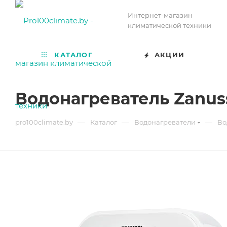
Интернет-магазин
климатической техники
КАТАЛОГ
АКЦИИ
Водонагреватель Zanuss
—
—
—
pro100climate.by
Каталог
Водонагреватели
Во