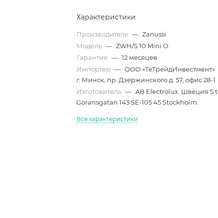
Характеристики
Производитель
—
Zanussi
Модель
—
ZWH/S 10 Mini O
Гарантия
—
12 месяцев
Импортер
—
ООО «ТеТрейдИнвестмент»
г. Минск, пр. Дзержинского д. 57, офис 28-1
Изготовитель
—
AB Electrolux. Швеция S:t
Goransgatan 143 SE-105 45 Stockholm.
Все характеристики