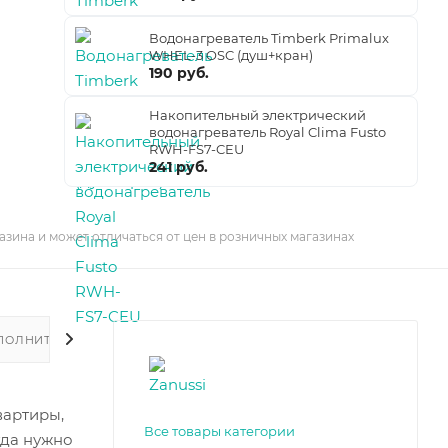
Водонагреватель Timberk Primalux
WHEL-3 OSC (душ+кран)
190 руб.
Накопительный электрический
водонагреватель Royal Clima Fusto
RWH-FS7-CEU
241 руб.
азина и может отличаться от цен в розничных магазинах
ПОЛНИТЕЛЬНО
вартиры,
Все товары категории
гда нужно