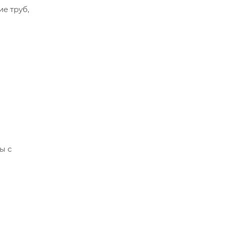
е труб,
ы с