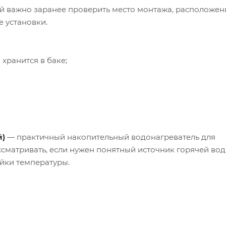
ой важно заранее проверить место монтажа, расположени
е установки.
хранится в баке;
й)
— практичный накопительный водонагреватель для
ссматривать, если нужен понятный источник горячей вод
йки температуры.